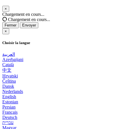
×
Fermer
Chargement en cours...
Chargement en cours...
Fermer
Envoyer
×
Choisir la langue
العربية
Azerbaijani
Català
中文
Hrvatski
Čeština
Dansk
Nederlands
English
Estonian
Persian
Français
Deutsch
עברית
Magyar