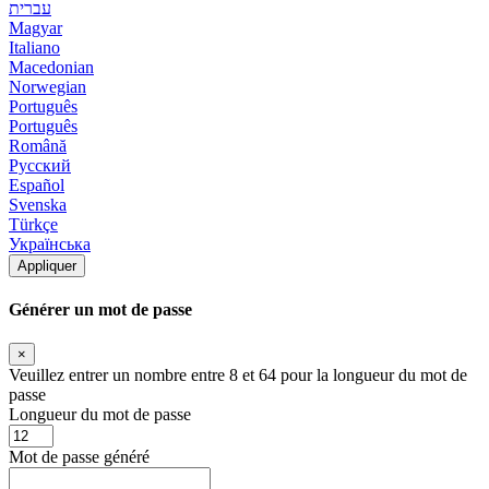
עברית
Magyar
Italiano
Macedonian
Norwegian
Português
Português
Română
Русский
Español
Svenska
Türkçe
Українська
Appliquer
Générer un mot de passe
×
Veuillez entrer un nombre entre 8 et 64 pour la longueur du mot de
passe
Longueur du mot de passe
Mot de passe généré