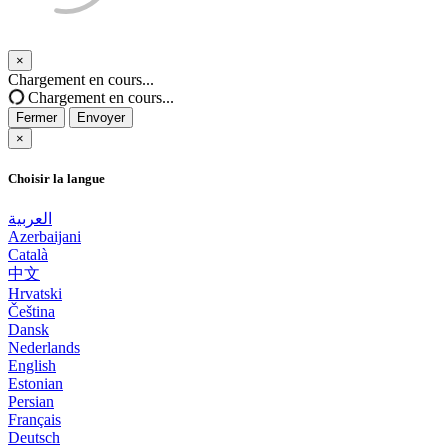
×
Fermer
Chargement en cours...
Chargement en cours...
Fermer
Envoyer
×
Choisir la langue
العربية
Azerbaijani
Català
中文
Hrvatski
Čeština
Dansk
Nederlands
English
Estonian
Persian
Français
Deutsch